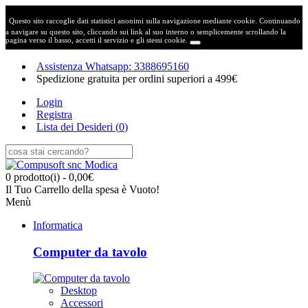
Questo sito raccoglie dati statistici anonimi sulla navigazione mediante cookie. Continuando
a navigare su questo sito, cliccando sui link al suo interno o semplicemente scrollando la
pagina verso il basso, accetti il servizio e gli stessi cookie.
Assistenza Whatsapp: 3388695160
Spedizione gratuita per ordini superiori a 499€
Login
Registra
Lista dei Desideri (
0
)
0 prodotto(i) - 0,00€
Il Tuo Carrello della spesa è Vuoto!
Menù
Informatica
Computer da tavolo
Desktop
Accessori